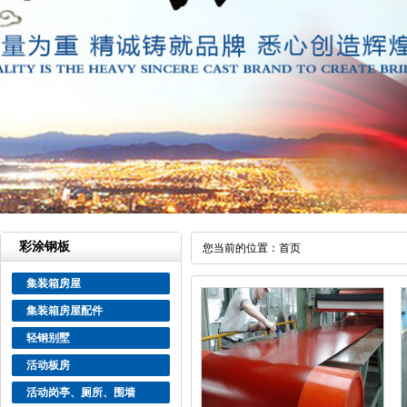
彩涂钢板
您当前的位置：
首页
集装箱房屋
集装箱房屋配件
轻钢别墅
活动板房
活动岗亭、厕所、围墙