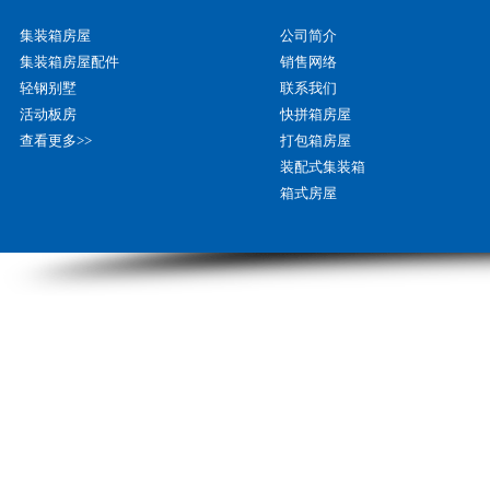
集装箱房屋
公司简介
集装箱房屋配件
销售网络
轻钢别墅
联系我们
活动板房
快拼箱房屋
查看更多>>
打包箱房屋
装配式集装箱
箱式房屋